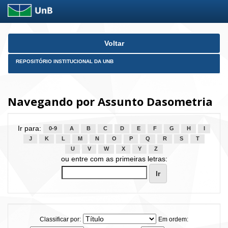
Skip
Voltar
navigation
REPOSITÓRIO INSTITUCIONAL DA UNB
Navegando por Assunto Dasometria
Ir para:
0-9
A
B
C
D
E
F
G
H
I
J
K
L
M
N
O
P
Q
R
S
T
U
V
W
X
Y
Z
ou entre com as primeiras letras:
Classificar por:
Em ordem: