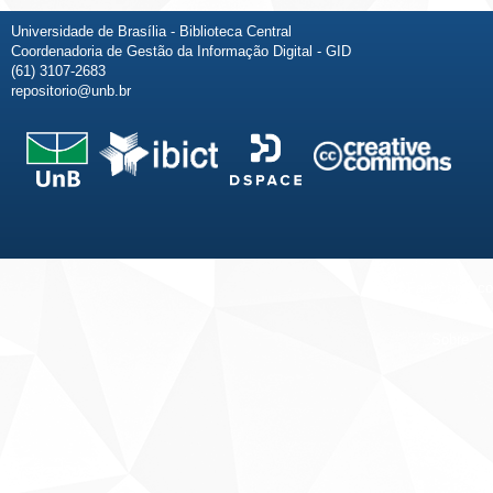
Universidade de Brasília - Biblioteca Central
Coordenadoria de Gestão da Informação Digital - GID
(61) 3107-2683
repositorio@unb.br
Fale conosco
Sobre