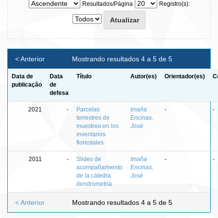
Resultados/Página
Registro(s):
< Anterior
Mostrando resultados 4 a 5 de 5
Data de
Data
Título
Autor(es)
Orientador(es)
C
publicação
de
defesa
2021
-
Parcelas
Imaña
-
-
terrestres de
Encinas,
muestreo en los
José
inventarios
florestales
2011
-
Slides de
Imaña
-
-
acompañamiento
Encinas,
de la cátedra
José
dendrometria
< Anterior
Mostrando resultados 4 a 5 de 5