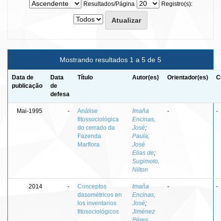
Resultados/Página
Registro(s):
Mostrando resultados 1 a 5 de 5
Data de
Data
Título
Autor(es)
Orientador(es)
C
publicação
de
defesa
Mai-1995
-
Análise
Imaña
-
-
fitossociológica
Encinas,
do cerrado da
José
;
Fazenda
Paula,
Marflora
José
Elias de
;
Sugimoto,
Nilton
2014
-
Conceptos
Imaña
-
-
dasométricos en
Encinas,
los inventarios
José
;
fitosociológicos
Jiménez
Péres,