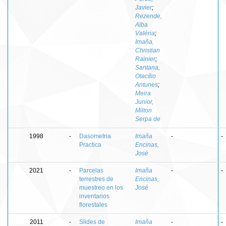
Javier
;
Rezende,
Alba
Valéria
;
Imaña,
Christian
Rainier
;
Santana,
Otacílio
Antunes
;
Meira
Junior,
Milton
Serpa de
1998
-
Dasometria
Imaña
-
-
Practica
Encinas,
José
2021
-
Parcelas
Imaña
-
-
terrestres de
Encinas,
muestreo en los
José
inventarios
florestales
2011
-
Slides de
Imaña
-
-