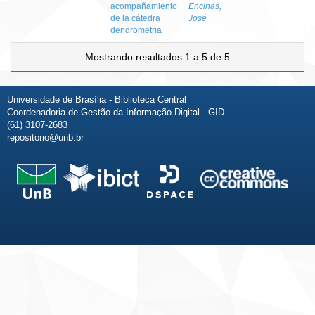
acompañamiento
Encinas,
de la cátedra
José
dendrometria
Mostrando resultados 1 a 5 de 5
Universidade de Brasília - Biblioteca Central
Coordenadoria de Gestão da Informação Digital - GID
(61) 3107-2683
repositorio@unb.br
Fale conosco
Sobre