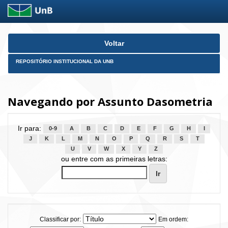
Skip
Voltar
navigation
REPOSITÓRIO INSTITUCIONAL DA UNB
Navegando por Assunto Dasometria
Ir para:
0-9
A
B
C
D
E
F
G
H
I
J
K
L
M
N
O
P
Q
R
S
T
U
V
W
X
Y
Z
ou entre com as primeiras letras:
Classificar por:
Em ordem: