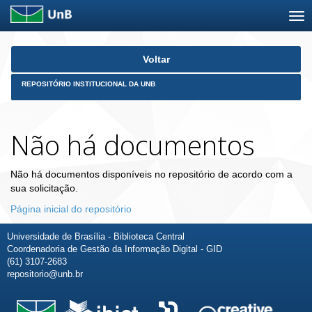
Skip
Voltar
navigation
REPOSITÓRIO INSTITUCIONAL DA UNB
Não há documentos
Não há documentos disponíveis no repositório de acordo com a
sua solicitação.
Página inicial do repositório
Universidade de Brasília - Biblioteca Central
Coordenadoria de Gestão da Informação Digital - GID
(61) 3107-2683
repositorio@unb.br