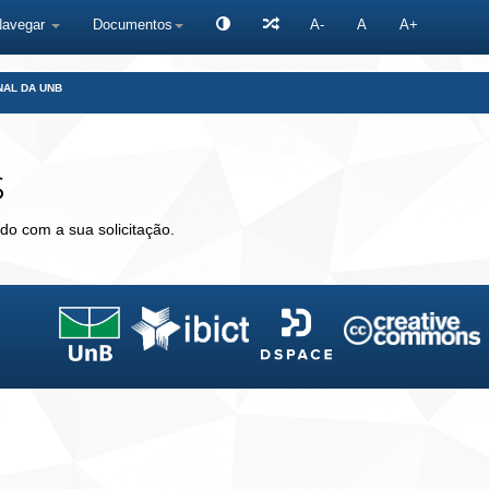
Navegar
Documentos
A-
A
A+
NAL DA UNB
s
do com a sua solicitação.