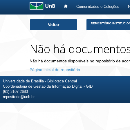
Comunidades e Coleções
Skip
REPOSITÓRIO INSTITUCIO
Voltar
navigation
Não há documento
Não há documentos disponíveis no repositório de acor
Página inicial do repositório
Universidade de Brasília - Biblioteca Central
Coordenadoria de Gestão da Informação Digital - GID
(61) 3107-2683
repositorio@unb.br