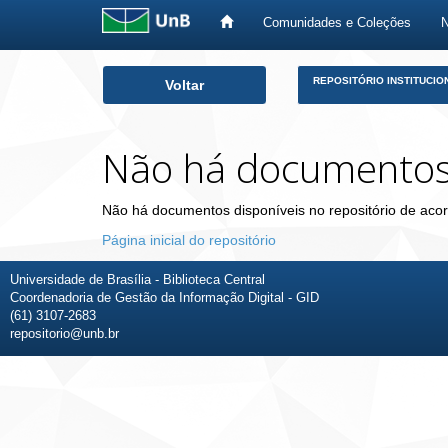
Comunidades e Coleções
Skip
REPOSITÓRIO INSTITUCIO
Voltar
navigation
Não há documento
Não há documentos disponíveis no repositório de acor
Página inicial do repositório
Universidade de Brasília - Biblioteca Central
Coordenadoria de Gestão da Informação Digital - GID
(61) 3107-2683
repositorio@unb.br