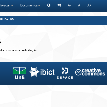
Navegar
Documentos
A-
A
A+
NAL DA UNB
s
do com a sua solicitação.