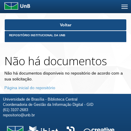
Skip
Voltar
navigation
REPOSITÓRIO INSTITUCIONAL DA UNB
Não há documentos
Não há documentos disponíveis no repositório de acordo com a
sua solicitação.
Página inicial do repositório
Universidade de Brasília - Biblioteca Central
Coordenadoria de Gestão da Informação Digital - GID
(61) 3107-2683
repositorio@unb.br