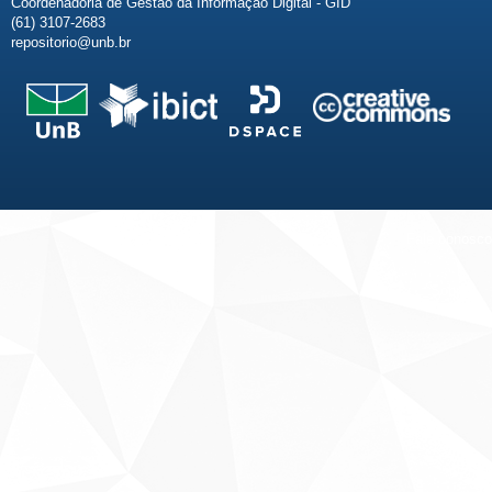
Coordenadoria de Gestão da Informação Digital - GID
(61) 3107-2683
repositorio@unb.br
Fale conosco
Sobre