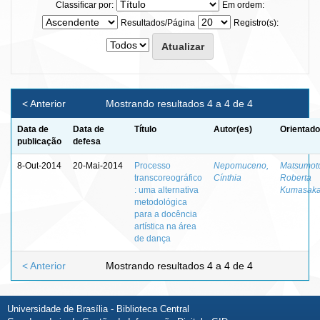
Classificar por:
Em ordem:
Resultados/Página
Registro(s):
< Anterior
Mostrando resultados 4 a 4 de 4
Data de
Data de
Título
Autor(es)
Orientado
publicação
defesa
8-Out-2014
20-Mai-2014
Processo
Nepomuceno,
Matsumot
transcoreográfico
Cínthia
Roberta
: uma alternativa
Kumasak
metodológica
para a docência
artística na área
de dança
< Anterior
Mostrando resultados 4 a 4 de 4
Universidade de Brasília - Biblioteca Central