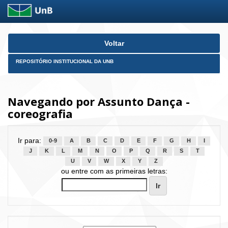
Skip
Voltar
navigation
REPOSITÓRIO INSTITUCIONAL DA UNB
Navegando por Assunto Dança -
coreografia
Ir para:
0-9
A
B
C
D
E
F
G
H
I
J
K
L
M
N
O
P
Q
R
S
T
U
V
W
X
Y
Z
ou entre com as primeiras letras: