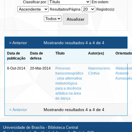
Classificar por:
Em ordem:
Resultados/Página
Registro(s):
< Anterior
Mostrando resultados 4 a 4 de 4
Data de
Data de
Título
Autor(es)
Orientado
publicação
defesa
8-Out-2014
20-Mai-2014
Processo
Nepomuceno,
Matsumot
transcoreográfico
Cínthia
Roberta
: uma alternativa
Kumasak
metodológica
para a docência
artística na área
de dança
< Anterior
Mostrando resultados 4 a 4 de 4
Universidade de Brasília - Biblioteca Central