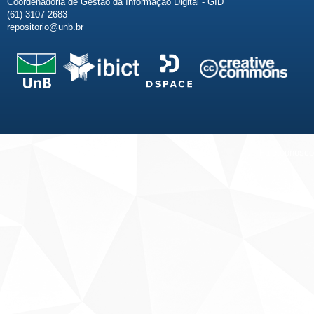
Coordenadoria de Gestão da Informação Digital - GID
(61) 3107-2683
repositorio@unb.br
Fale conosco
Sobre