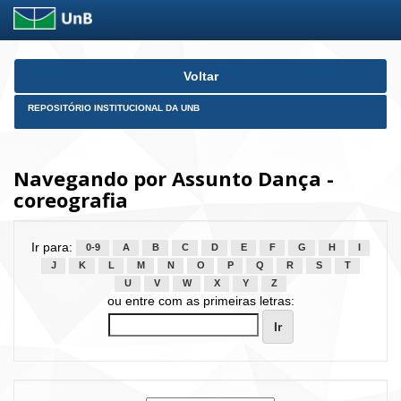
Skip
Voltar
navigation
REPOSITÓRIO INSTITUCIONAL DA UNB
Navegando por Assunto Dança -
coreografia
Ir para:
0-9
A
B
C
D
E
F
G
H
I
J
K
L
M
N
O
P
Q
R
S
T
U
V
W
X
Y
Z
ou entre com as primeiras letras: