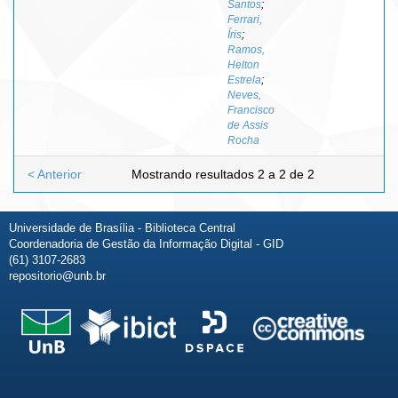
Santos
;
Ferrari,
Íris
;
Ramos,
Helton
Estrela
;
Neves,
Francisco
de Assis
Rocha
< Anterior
Mostrando resultados 2 a 2 de 2
Universidade de Brasília - Biblioteca Central
Coordenadoria de Gestão da Informação Digital - GID
(61) 3107-2683
repositorio@unb.br