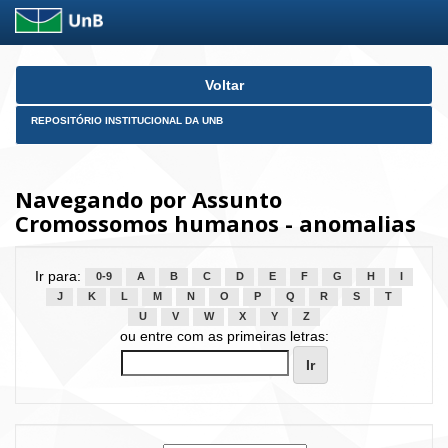
Skip
Voltar
navigation
REPOSITÓRIO INSTITUCIONAL DA UNB
Navegando por Assunto
Cromossomos humanos - anomalias
Ir para:
0-9
A
B
C
D
E
F
G
H
I
J
K
L
M
N
O
P
Q
R
S
T
U
V
W
X
Y
Z
ou entre com as primeiras letras: