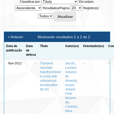
Classificar por:
Em ordem:
Resultados/Página
Registro(s):
< Anterior
Mostrando resultados 2 a 2 de 2
Data de
Data
Título
Autor(es)
Orientador(es)
Coo
publicação
de
defesa
Nov-2012
-
Transient
Secchi,
-
-
neonatal
Luciana
hypothyroidism
Antunes
in a boy with
de
unbalanced
Almeida
;
translocation
Araújo,
t(8;16)
Juliana
Forte
Mazzeu
de
;
Córdoba,
Mara