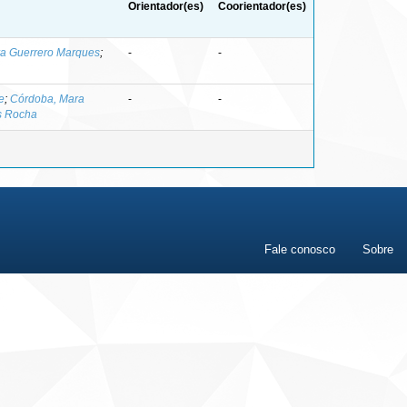
Orientador(es)
Coorientador(es)
ra Guerrero Marques
;
-
-
e
;
Córdoba, Mara
-
-
s Rocha
Fale conosco
Sobre