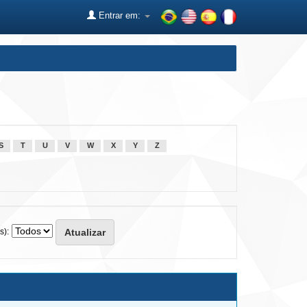
Entrar em:
S
T
U
V
W
X
Y
Z
s):