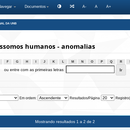
Navegar
Documentos
A-
A
A+
NAL DA UNB
ssomos humanos - anomalias
F
G
H
I
J
K
L
M
N
O
P
Q
R
ou entre com as primeiras letras:
Em ordem:
Resultados/Página
Registro(
Mostrando resultados 1 a 2 de 2