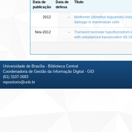
Data de
Data de
Título
publicação
defesa
2012
-
Metformin (dimethyl-biguanide) in
damage in mammalian cells
Nov-2012
-
Transient neonatal hypothyroidism i
with unbalanced translocation t(8;16
Universidade de Brasília - Biblioteca Central
Coordenadoria de Gestão da Informação Digital - GID
(61) 3107-2683
repositorio@unb.br