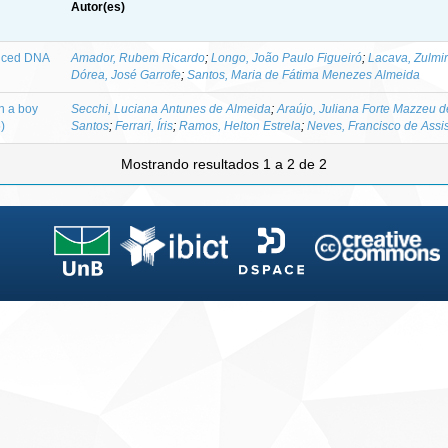
Autor(es)
duced DNA
Amador, Rubem Ricardo
;
Longo, João Paulo Figueiró
;
Lacava, Zulmi
Dórea, José Garrofe
;
Santos, Maria de Fátima Menezes Almeida
n a boy
Secchi, Luciana Antunes de Almeida
;
Araújo, Juliana Forte Mazzeu d
)
Santos
;
Ferrari, Íris
;
Ramos, Helton Estrela
;
Neves, Francisco de Assi
Mostrando resultados 1 a 2 de 2