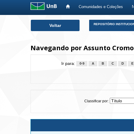
Comunidades e Coleções
Skip
REPOSITÓRIO INSTITUCIO
Voltar
navigation
Navegando por Assunto Cromo
Ir para:
0-9
A
B
C
D
E
Classificar por: