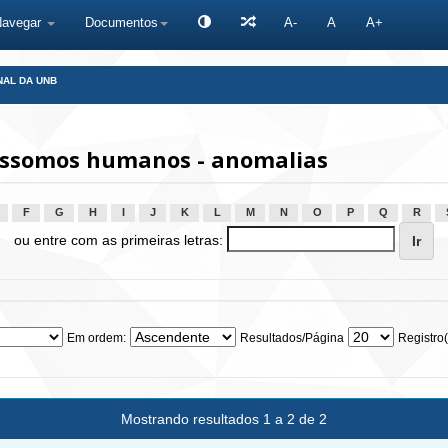
Navegar
Documentos
A-
A
A+
NAL DA UNB
ssomos humanos - anomalias
F
G
H
I
J
K
L
M
N
O
P
Q
R
ou entre com as primeiras letras:
Em ordem:
Resultados/Página
Registro(
Mostrando resultados 1 a 2 de 2