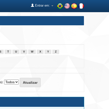
Entrar em:
S
T
U
V
W
X
Y
Z
s):