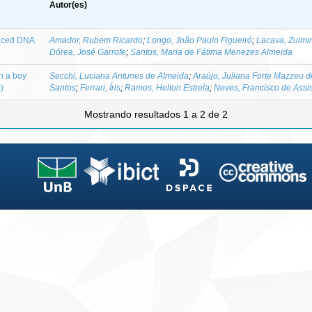
Autor(es)
duced DNA
Amador, Rubem Ricardo
;
Longo, João Paulo Figueiró
;
Lacava, Zulmi
Dórea, José Garrofe
;
Santos, Maria de Fátima Menezes Almeida
n a boy
Secchi, Luciana Antunes de Almeida
;
Araújo, Juliana Forte Mazzeu d
)
Santos
;
Ferrari, Íris
;
Ramos, Helton Estrela
;
Neves, Francisco de Assi
Mostrando resultados 1 a 2 de 2