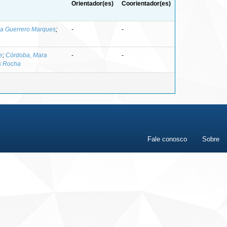
Orientador(es)
Coorientador(es)
ra Guerrero Marques
;
-
-
e
;
Córdoba, Mara
-
-
s Rocha
Fale conosco
Sobre