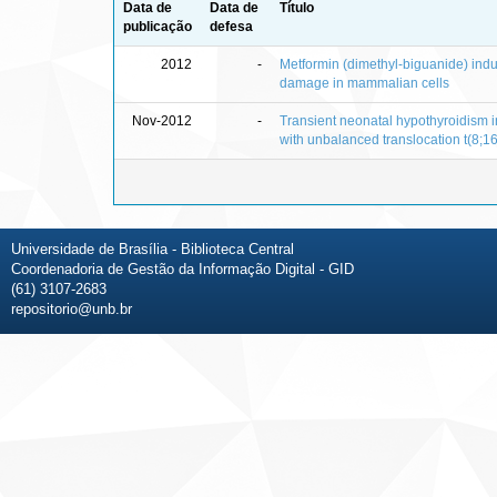
Data de
Data de
Título
publicação
defesa
2012
-
Metformin (dimethyl-biguanide) in
damage in mammalian cells
Nov-2012
-
Transient neonatal hypothyroidism i
with unbalanced translocation t(8;16
Universidade de Brasília - Biblioteca Central
Coordenadoria de Gestão da Informação Digital - GID
(61) 3107-2683
repositorio@unb.br