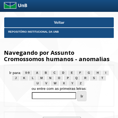
Skip
Voltar
navigation
REPOSITÓRIO INSTITUCIONAL DA UNB
Navegando por Assunto
Cromossomos humanos - anomalias
Ir para:
0-9
A
B
C
D
E
F
G
H
I
J
K
L
M
N
O
P
Q
R
S
T
U
V
W
X
Y
Z
ou entre com as primeiras letras: