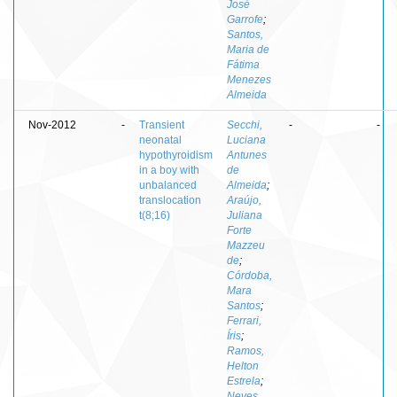
José
Garrofe
;
Santos,
Maria de
Fátima
Menezes
Almeida
Nov-2012
-
Transient
Secchi,
-
-
neonatal
Luciana
hypothyroidism
Antunes
in a boy with
de
unbalanced
Almeida
;
translocation
Araújo,
t(8;16)
Juliana
Forte
Mazzeu
de
;
Córdoba,
Mara
Santos
;
Ferrari,
Íris
;
Ramos,
Helton
Estrela
;
Neves,