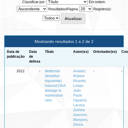
Classificar por:
Em ordem:
Resultados/Página
Registro(s):
Mostrando resultados 1 a 2 de 2
Data de
Data
Título
Autor(es)
Orientador(es)
Coo
publicação
de
defesa
2012
-
Metformin
Amador,
-
-
(dimethyl-
Rubem
biguanide)
Ricardo
;
induced DNA
Longo,
damage in
João
mammalian
Paulo
cells
Figueiró
;
Lacava,
Zulmira
Guerrero
Marques
;
Dórea,