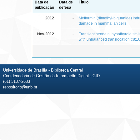
Data de
Data de
Título
publicação
defesa
2012
-
Metformin (dimethyl-biguanide) in
damage in mammalian cells
Nov-2012
-
Transient neonatal hypothyroidism i
with unbalanced translocation t(8;16
Universidade de Brasília - Biblioteca Central
Coordenadoria de Gestão da Informação Digital - GID
(61) 3107-2683
repositorio@unb.br