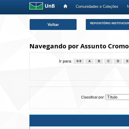
Comunidades e Coleções
Skip
REPOSITÓRIO INSTITUCIO
Voltar
navigation
Navegando por Assunto Cromo
Ir para:
0-9
A
B
C
D
E
Classificar por: