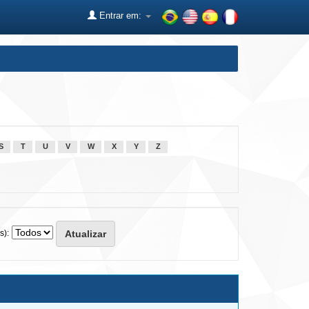
Entrar em:
S
T
U
V
W
X
Y
Z
s):