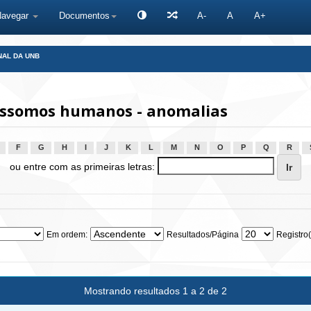
Navegar
Documentos
A-
A
A+
NAL DA UNB
ssomos humanos - anomalias
F
G
H
I
J
K
L
M
N
O
P
Q
R
ou entre com as primeiras letras:
Em ordem:
Resultados/Página
Registro(
Mostrando resultados 1 a 2 de 2