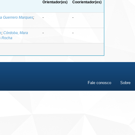
Orientador(es)
Coorientador(es)
ra Guerrero Marques
;
-
-
e
;
Córdoba, Mara
-
-
s Rocha
Fale conosco
Sobre