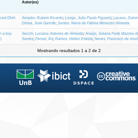
Autor(es)
duced DNA
Amador, Rubem Ricardo
;
Longo, João Paulo Figueiró
;
Lacava, Zulmi
Dórea, José Garrofe
;
Santos, Maria de Fátima Menezes Almeida
n a boy
Secchi, Luciana Antunes de Almeida
;
Araújo, Juliana Forte Mazzeu d
)
Santos
;
Ferrari, Íris
;
Ramos, Helton Estrela
;
Neves, Francisco de Assi
Mostrando resultados 1 a 2 de 2