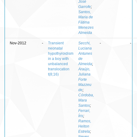
José
Garrofe
;
Santos,
Maria de
Fátima
Menezes
Almeida
Nov-2012
-
Transient
Secchi,
-
-
neonatal
Luciana
hypothyroidism
Antunes
in a boy with
de
unbalanced
Almeida
;
translocation
Araújo,
t(8;16)
Juliana
Forte
Mazzeu
de
;
Córdoba,
Mara
Santos
;
Ferrari,
Íris
;
Ramos,
Helton
Estrela
;
Neves,