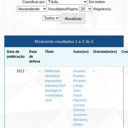
Classificar por:
Em ordem:
Resultados/Página
Registro(s):
Mostrando resultados 1 a 2 de 2
Data de
Data
Título
Autor(es)
Orientador(es)
Coo
publicação
de
defesa
2012
-
Metformin
Amador,
-
-
(dimethyl-
Rubem
biguanide)
Ricardo
;
induced DNA
Longo,
damage in
João
mammalian
Paulo
cells
Figueiró
;
Lacava,
Zulmira
Guerrero
Marques
;
Dórea,