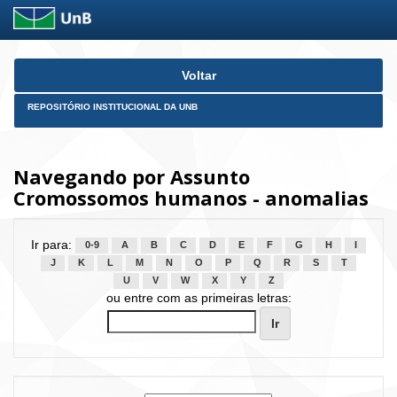
Skip
Voltar
navigation
REPOSITÓRIO INSTITUCIONAL DA UNB
Navegando por Assunto
Cromossomos humanos - anomalias
Ir para:
0-9
A
B
C
D
E
F
G
H
I
J
K
L
M
N
O
P
Q
R
S
T
U
V
W
X
Y
Z
ou entre com as primeiras letras: