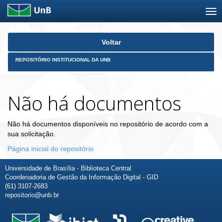
Skip
Voltar
navigation
REPOSITÓRIO INSTITUCIONAL DA UNB
Não há documentos
Não há documentos disponíveis no repositório de acordo com a
sua solicitação.
Página inicial do repositório
Universidade de Brasília - Biblioteca Central
Coordenadoria de Gestão da Informação Digital - GID
(61) 3107-2683
repositorio@unb.br