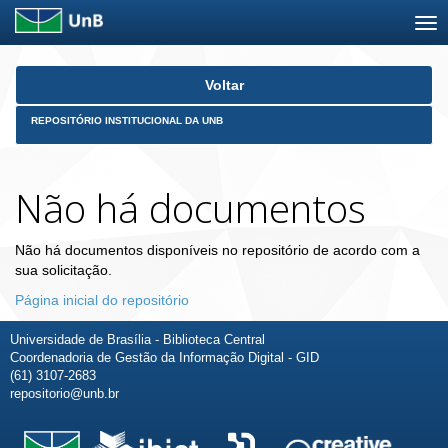
Skip
Voltar
navigation
REPOSITÓRIO INSTITUCIONAL DA UNB
Não há documentos
Não há documentos disponíveis no repositório de acordo com a
sua solicitação.
Página inicial do repositório
Universidade de Brasília - Biblioteca Central
Coordenadoria de Gestão da Informação Digital - GID
(61) 3107-2683
repositorio@unb.br