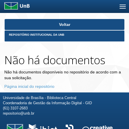
Skip
Voltar
navigation
REPOSITÓRIO INSTITUCIONAL DA UNB
Não há documentos
Não há documentos disponíveis no repositório de acordo com a
sua solicitação.
Página inicial do repositório
Universidade de Brasília - Biblioteca Central
Coordenadoria de Gestão da Informação Digital - GID
(61) 3107-2683
repositorio@unb.br