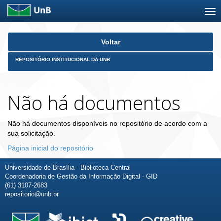
Skip
Voltar
navigation
REPOSITÓRIO INSTITUCIONAL DA UNB
Não há documentos
Não há documentos disponíveis no repositório de acordo com a
sua solicitação.
Página inicial do repositório
Universidade de Brasília - Biblioteca Central
Coordenadoria de Gestão da Informação Digital - GID
(61) 3107-2683
repositorio@unb.br