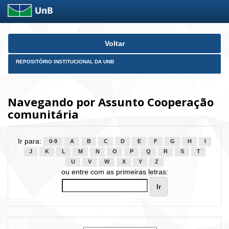
Skip
Voltar
navigation
REPOSITÓRIO INSTITUCIONAL DA UNB
Navegando por Assunto Cooperação
comunitária
Ir para:
0-9
A
B
C
D
E
F
G
H
I
J
K
L
M
N
O
P
Q
R
S
T
U
V
W
X
Y
Z
ou entre com as primeiras letras: