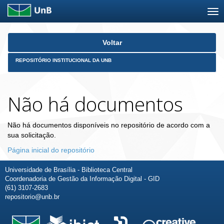
Skip
Voltar
navigation
REPOSITÓRIO INSTITUCIONAL DA UNB
Não há documentos
Não há documentos disponíveis no repositório de acordo com a
sua solicitação.
Página inicial do repositório
Universidade de Brasília - Biblioteca Central
Coordenadoria de Gestão da Informação Digital - GID
(61) 3107-2683
repositorio@unb.br