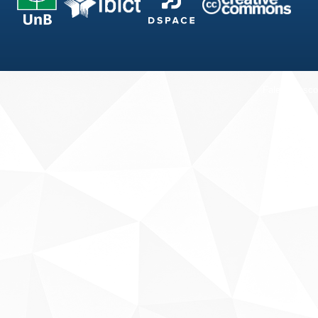
Fale conosco
Sobre