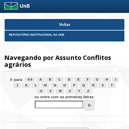
Skip
Voltar
navigation
REPOSITÓRIO INSTITUCIONAL DA UNB
Navegando por Assunto Conflitos
agrários
Ir para:
0-9
A
B
C
D
E
F
G
H
I
J
K
L
M
N
O
P
Q
R
S
T
U
V
W
X
Y
Z
ou entre com as primeiras letras: