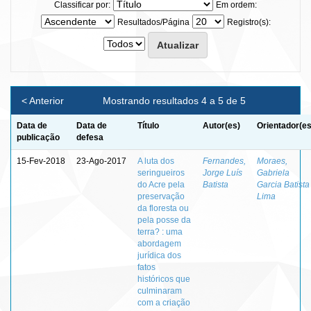
Classificar por:
Em ordem:
Resultados/Página
Registro(s):
< Anterior
Mostrando resultados 4 a 5 de 5
Data de
Data de
Título
Autor(es)
Orientador(es
publicação
defesa
15-Fev-2018
23-Ago-2017
A luta dos
Fernandes,
Moraes,
seringueiros
Jorge Luís
Gabriela
do Acre pela
Batista
Garcia Batista
preservação
Lima
da floresta ou
pela posse da
terra? : uma
abordagem
jurídica dos
fatos
históricos que
culminaram
com a criação