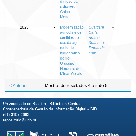
da reserva
extrativista
Chico
Mendes
2023
-
Modernização
Gualdani,
-
agrícola e os
Carla
;
conflitos de
Araújo
uso da água
Sobrinho,
na bacia
Fernando
hidrográfica
Luiz
do rio
Urucuia,
Noroeste de
Minas Gerais
< Anterior
Mostrando resultados 4 a 5 de 5
Universidade de Brasília - Biblioteca Central
Coordenadoria de Gestão da Informação Digital - GID
(61) 3107-2683
repositorio@unb.br