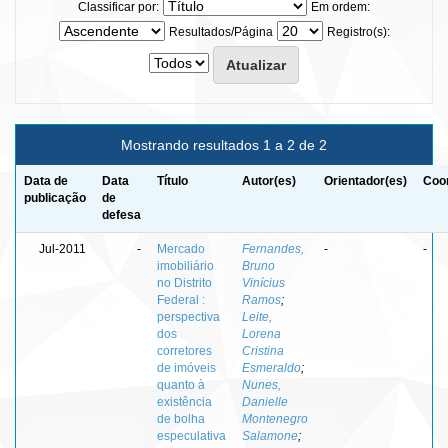
Classificar por:
Em ordem:
Resultados/Página
Registro(s):
Mostrando resultados 1 a 2 de 2
Data de
Data
Título
Autor(es)
Orientador(es)
Coor
publicação
de
defesa
Jul-2011
-
Mercado
Fernandes,
-
-
imobiliário
Bruno
no Distrito
Vinícius
Federal :
Ramos
;
perspectiva
Leite,
dos
Lorena
corretores
Cristina
de imóveis
Esmeraldo
;
quanto à
Nunes,
existência
Danielle
de bolha
Montenegro
especulativa
Salamone
;