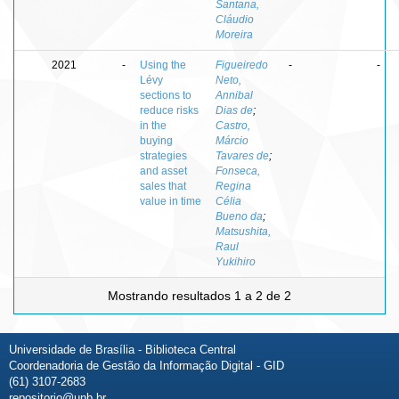
Santana,
Cláudio
Moreira
2021
-
Using the
Figueiredo
-
-
Lévy
Neto,
sections to
Annibal
reduce risks
Dias de
;
in the
Castro,
buying
Márcio
strategies
Tavares de
;
and asset
Fonseca,
sales that
Regina
value in time
Célia
Bueno da
;
Matsushita,
Raul
Yukihiro
Mostrando resultados 1 a 2 de 2
Universidade de Brasília - Biblioteca Central
Coordenadoria de Gestão da Informação Digital - GID
(61) 3107-2683
repositorio@unb.br