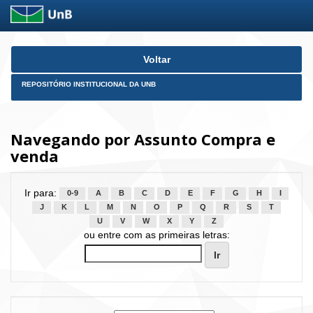
Skip
Voltar
navigation
REPOSITÓRIO INSTITUCIONAL DA UNB
Navegando por Assunto Compra e
venda
Ir para:
0-9
A
B
C
D
E
F
G
H
I
J
K
L
M
N
O
P
Q
R
S
T
U
V
W
X
Y
Z
ou entre com as primeiras letras: