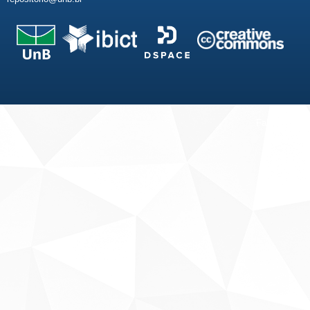
Fale conosco
Sobre