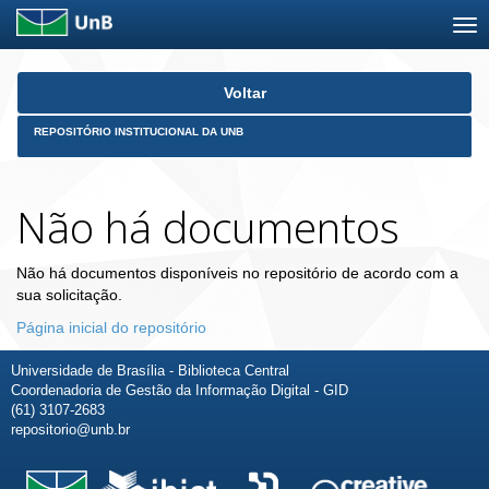
Skip
Voltar
navigation
REPOSITÓRIO INSTITUCIONAL DA UNB
Não há documentos
Não há documentos disponíveis no repositório de acordo com a
sua solicitação.
Página inicial do repositório
Universidade de Brasília - Biblioteca Central
Coordenadoria de Gestão da Informação Digital - GID
(61) 3107-2683
repositorio@unb.br