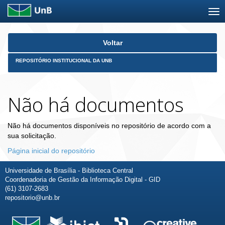
Skip
Voltar
navigation
REPOSITÓRIO INSTITUCIONAL DA UNB
Não há documentos
Não há documentos disponíveis no repositório de acordo com a
sua solicitação.
Página inicial do repositório
Universidade de Brasília - Biblioteca Central
Coordenadoria de Gestão da Informação Digital - GID
(61) 3107-2683
repositorio@unb.br