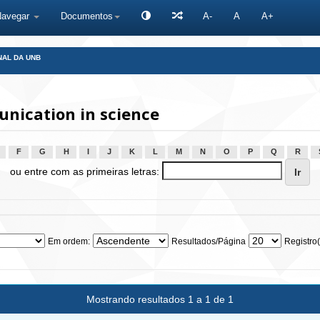
Navegar
Documentos
A-
A
A+
NAL DA UNB
nication in science
F
G
H
I
J
K
L
M
N
O
P
Q
R
ou entre com as primeiras letras:
Em ordem:
Resultados/Página
Registro(
Mostrando resultados 1 a 1 de 1