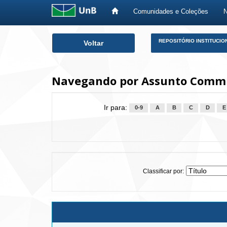
Comunidades e Coleções
Skip
REPOSITÓRIO INSTITUCIO
Voltar
navigation
Navegando por Assunto Commu
Ir para:
0-9
A
B
C
D
E
Classificar por: