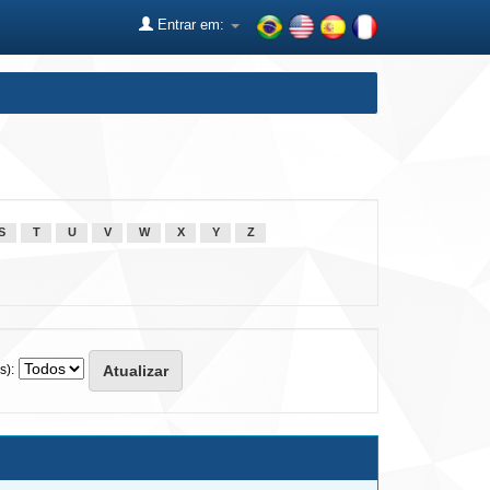
Entrar em:
S
T
U
V
W
X
Y
Z
s):