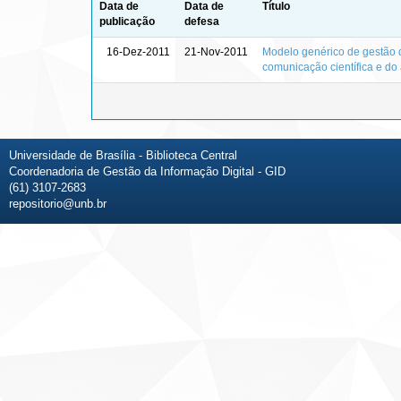
Data de
Data de
Título
publicação
defesa
16-Dez-2011
21-Nov-2011
Modelo genérico de gestão d
comunicação científica e do
Universidade de Brasília - Biblioteca Central
Coordenadoria de Gestão da Informação Digital - GID
(61) 3107-2683
repositorio@unb.br