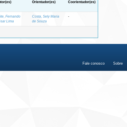
tor(es)
Orientador(es)
Coorientador(es)
ite, Fernando
Costa, Sely Maria
-
sar Lima
de Souza
Fale conosco
Sobre