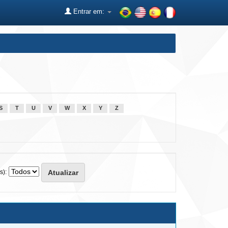
Entrar em:
S
T
U
V
W
X
Y
Z
s):