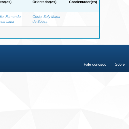
tor(es)
Orientador(es)
Coorientador(es)
ite, Fernando
Costa, Sely Maria
-
sar Lima
de Souza
Fale conosco
Sobre