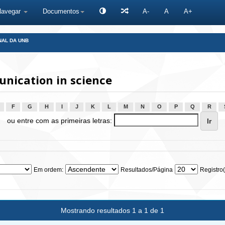
Navegar
Documentos
A-
A
A+
NAL DA UNB
nication in science
F
G
H
I
J
K
L
M
N
O
P
Q
R
ou entre com as primeiras letras:
Em ordem:
Resultados/Página
Registro(
Mostrando resultados 1 a 1 de 1