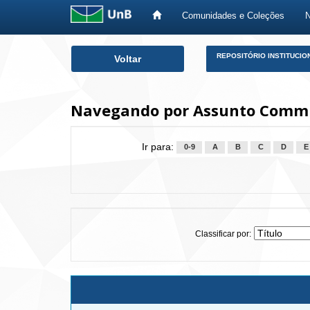
Comunidades e Coleções
Skip
REPOSITÓRIO INSTITUCIO
Voltar
navigation
Navegando por Assunto Commu
Ir para:
0-9
A
B
C
D
E
Classificar por: