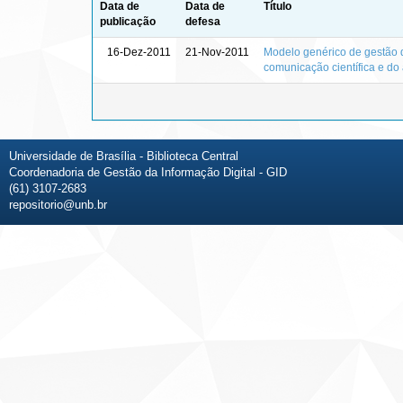
Data de
Data de
Título
publicação
defesa
16-Dez-2011
21-Nov-2011
Modelo genérico de gestão d
comunicação científica e do
Universidade de Brasília - Biblioteca Central
Coordenadoria de Gestão da Informação Digital - GID
(61) 3107-2683
repositorio@unb.br