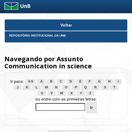
Skip
Voltar
navigation
REPOSITÓRIO INSTITUCIONAL DA UNB
Navegando por Assunto
Communication in science
Ir para:
0-9
A
B
C
D
E
F
G
H
I
J
K
L
M
N
O
P
Q
R
S
T
U
V
W
X
Y
Z
ou entre com as primeiras letras: