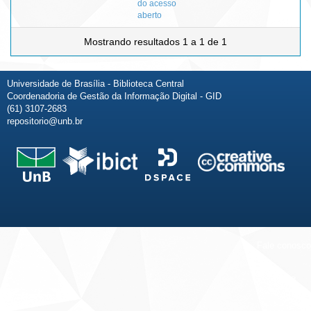
do acesso
aberto
Mostrando resultados 1 a 1 de 1
Universidade de Brasília - Biblioteca Central
Coordenadoria de Gestão da Informação Digital - GID
(61) 3107-2683
repositorio@unb.br
Fale conosco
Sobre