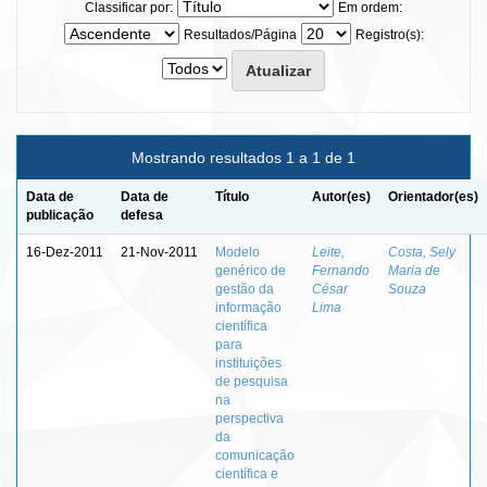
Classificar por:
Em ordem:
Resultados/Página
Registro(s):
Mostrando resultados 1 a 1 de 1
Data de
Data de
Título
Autor(es)
Orientador(es)
publicação
defesa
16-Dez-2011
21-Nov-2011
Modelo
Leite,
Costa, Sely
genérico de
Fernando
Maria de
gestão da
César
Souza
informação
Lima
científica
para
instituições
de pesquisa
na
perspectiva
da
comunicação
científica e