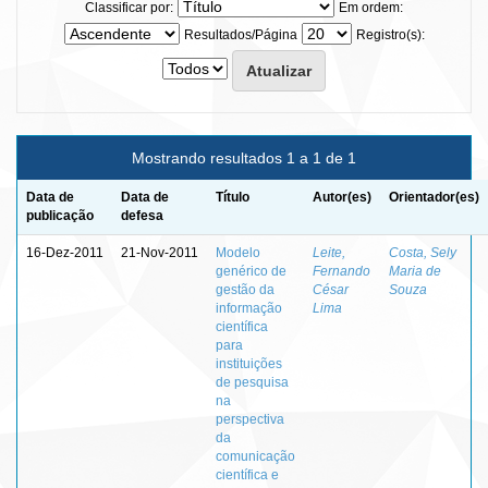
Classificar por:
Em ordem:
Resultados/Página
Registro(s):
Mostrando resultados 1 a 1 de 1
Data de
Data de
Título
Autor(es)
Orientador(es)
publicação
defesa
16-Dez-2011
21-Nov-2011
Modelo
Leite,
Costa, Sely
genérico de
Fernando
Maria de
gestão da
César
Souza
informação
Lima
científica
para
instituições
de pesquisa
na
perspectiva
da
comunicação
científica e