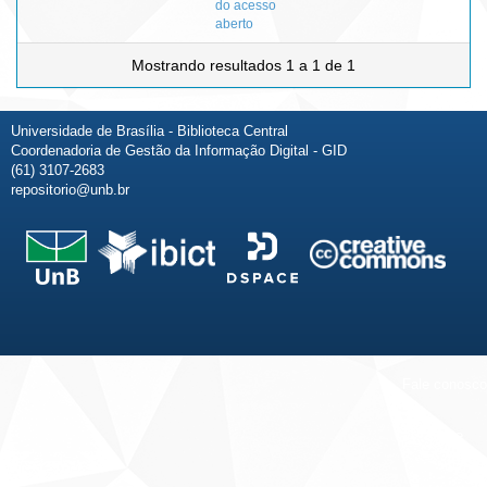
do acesso
aberto
Mostrando resultados 1 a 1 de 1
Universidade de Brasília - Biblioteca Central
Coordenadoria de Gestão da Informação Digital - GID
(61) 3107-2683
repositorio@unb.br
Fale conosco
Sobre