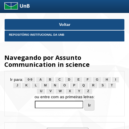
Skip
Voltar
navigation
REPOSITÓRIO INSTITUCIONAL DA UNB
Navegando por Assunto
Communication in science
Ir para:
0-9
A
B
C
D
E
F
G
H
I
J
K
L
M
N
O
P
Q
R
S
T
U
V
W
X
Y
Z
ou entre com as primeiras letras: