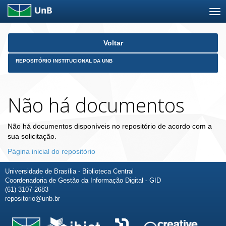
Skip
Voltar
navigation
REPOSITÓRIO INSTITUCIONAL DA UNB
Não há documentos
Não há documentos disponíveis no repositório de acordo com a
sua solicitação.
Página inicial do repositório
Universidade de Brasília - Biblioteca Central
Coordenadoria de Gestão da Informação Digital - GID
(61) 3107-2683
repositorio@unb.br