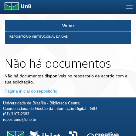
Skip
Voltar
navigation
REPOSITÓRIO INSTITUCIONAL DA UNB
Não há documentos
Não há documentos disponíveis no repositório de acordo com a
sua solicitação.
Página inicial do repositório
Universidade de Brasília - Biblioteca Central
Coordenadoria de Gestão da Informação Digital - GID
(61) 3107-2683
repositorio@unb.br