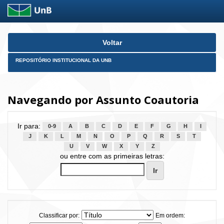
Skip
Voltar
navigation
REPOSITÓRIO INSTITUCIONAL DA UNB
Navegando por Assunto Coautoria
Ir para:
0-9
A
B
C
D
E
F
G
H
I
J
K
L
M
N
O
P
Q
R
S
T
U
V
W
X
Y
Z
ou entre com as primeiras letras:
Classificar por:
Em ordem: