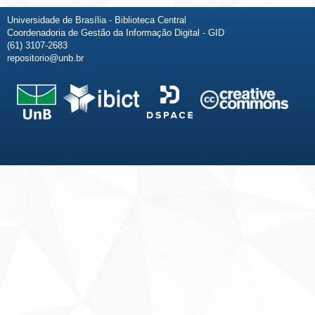
Universidade de Brasília - Biblioteca Central
Coordenadoria de Gestão da Informação Digital - GID
(61) 3107-2683
repositorio@unb.br
Fale conosco
Sobre