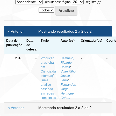
Resultados/Página
Registro(s):
< Anterior
Mostrando resultados 2 a 2 de 2
Data de
Data
Título
Autor(es)
Orientador(es)
Coorie
publicação
de
defesa
2016
-
Produção
Sampaio,
-
-
brasileira
Ricardo
em
Barros
;
Ciência da
Vilan Filho,
Informação
Jayme
: uma
Leiro
;
análise
Fernandes,
baseada
Jorge
em redes
Henrique
complexas
Cabral
< Anterior
Mostrando resultados 2 a 2 de 2