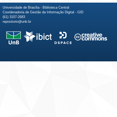
Universidade de Brasília - Biblioteca Central
Coordenadoria de Gestão da Informação Digital - GID
(61) 3107-2683
repositorio@unb.br
Fale conosco
Sobre