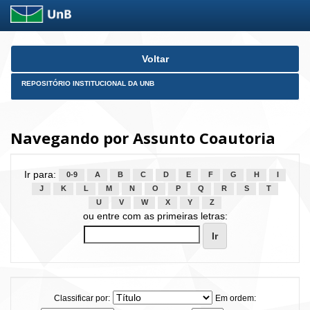
Skip
Voltar
navigation
REPOSITÓRIO INSTITUCIONAL DA UNB
Navegando por Assunto Coautoria
Ir para:
0-9
A
B
C
D
E
F
G
H
I
J
K
L
M
N
O
P
Q
R
S
T
U
V
W
X
Y
Z
ou entre com as primeiras letras:
Classificar por:
Em ordem: