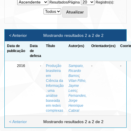
Resultados/Página
Registro(s):
< Anterior
Mostrando resultados 2 a 2 de 2
Data de
Data
Título
Autor(es)
Orientador(es)
Coorie
publicação
de
defesa
2016
-
Produção
Sampaio,
-
-
brasileira
Ricardo
em
Barros
;
Ciência da
Vilan Filho,
Informação
Jayme
: uma
Leiro
;
análise
Fernandes,
baseada
Jorge
em redes
Henrique
complexas
Cabral
< Anterior
Mostrando resultados 2 a 2 de 2