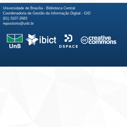
Universidade de Brasília - Biblioteca Central
Coordenadoria de Gestão da Informação Digital - GID
(61) 3107-2683
repositorio@unb.br
Fale conosco
Sobre