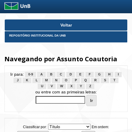
Skip
Voltar
navigation
REPOSITÓRIO INSTITUCIONAL DA UNB
Navegando por Assunto Coautoria
Ir para:
0-9
A
B
C
D
E
F
G
H
I
J
K
L
M
N
O
P
Q
R
S
T
U
V
W
X
Y
Z
ou entre com as primeiras letras:
Classificar por:
Em ordem: