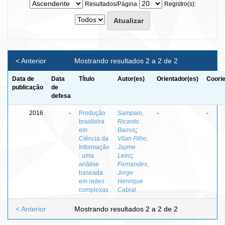
Resultados/Página
Registro(s):
< Anterior
Mostrando resultados 2 a 2 de 2
Data de
Data
Título
Autor(es)
Orientador(es)
Coorie
publicação
de
defesa
2016
-
Produção
Sampaio,
-
-
brasileira
Ricardo
em
Barros
;
Ciência da
Vilan Filho,
Informação
Jayme
: uma
Leiro
;
análise
Fernandes,
baseada
Jorge
em redes
Henrique
complexas
Cabral
< Anterior
Mostrando resultados 2 a 2 de 2