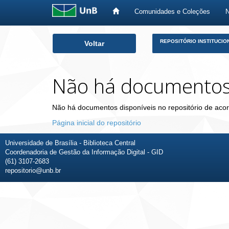
Comunidades e Coleções
Skip
REPOSITÓRIO INSTITUCIO
Voltar
navigation
Não há documento
Não há documentos disponíveis no repositório de acor
Página inicial do repositório
Universidade de Brasília - Biblioteca Central
Coordenadoria de Gestão da Informação Digital - GID
(61) 3107-2683
repositorio@unb.br