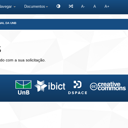
Navegar
Documentos
A-
A
A+
NAL DA UNB
s
do com a sua solicitação.