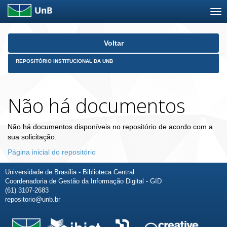
Skip
Voltar
navigation
REPOSITÓRIO INSTITUCIONAL DA UNB
Não há documentos
Não há documentos disponíveis no repositório de acordo com a
sua solicitação.
Página inicial do repositório
Universidade de Brasília - Biblioteca Central
Coordenadoria de Gestão da Informação Digital - GID
(61) 3107-2683
repositorio@unb.br