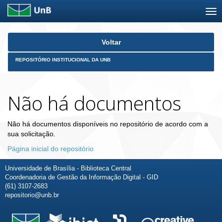
Skip
Voltar
navigation
REPOSITÓRIO INSTITUCIONAL DA UNB
Não há documentos
Não há documentos disponíveis no repositório de acordo com a
sua solicitação.
Página inicial do repositório
Universidade de Brasília - Biblioteca Central
Coordenadoria de Gestão da Informação Digital - GID
(61) 3107-2683
repositorio@unb.br