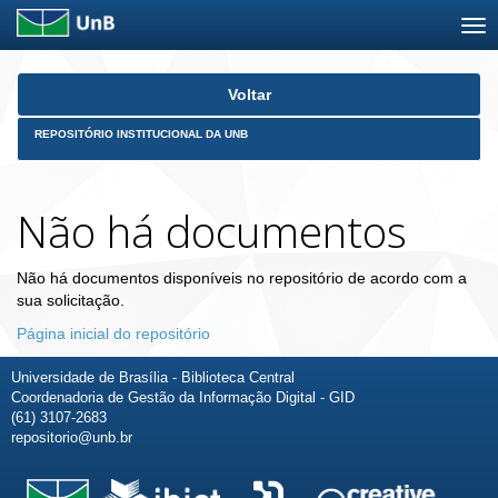
Skip
Voltar
navigation
REPOSITÓRIO INSTITUCIONAL DA UNB
Não há documentos
Não há documentos disponíveis no repositório de acordo com a
sua solicitação.
Página inicial do repositório
Universidade de Brasília - Biblioteca Central
Coordenadoria de Gestão da Informação Digital - GID
(61) 3107-2683
repositorio@unb.br