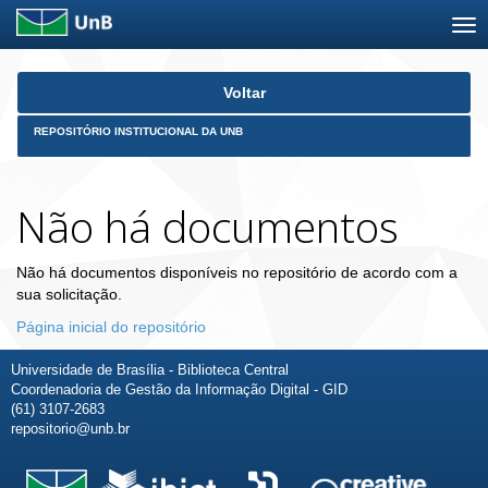
Skip
Voltar
navigation
REPOSITÓRIO INSTITUCIONAL DA UNB
Não há documentos
Não há documentos disponíveis no repositório de acordo com a
sua solicitação.
Página inicial do repositório
Universidade de Brasília - Biblioteca Central
Coordenadoria de Gestão da Informação Digital - GID
(61) 3107-2683
repositorio@unb.br