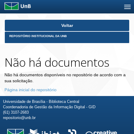
Skip
Voltar
navigation
REPOSITÓRIO INSTITUCIONAL DA UNB
Não há documentos
Não há documentos disponíveis no repositório de acordo com a
sua solicitação.
Página inicial do repositório
Universidade de Brasília - Biblioteca Central
Coordenadoria de Gestão da Informação Digital - GID
(61) 3107-2683
repositorio@unb.br