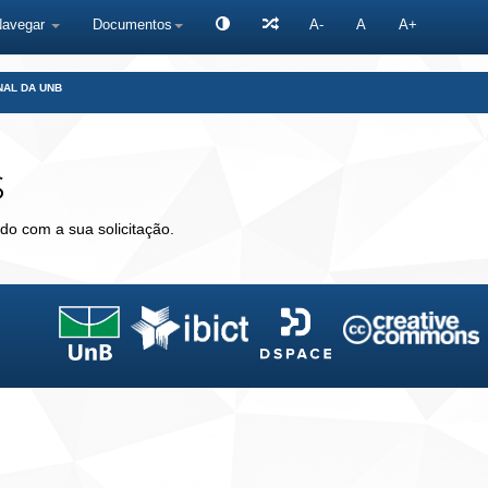
Navegar
Documentos
A-
A
A+
NAL DA UNB
s
do com a sua solicitação.