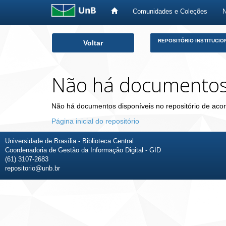
Comunidades e Coleções
Skip
REPOSITÓRIO INSTITUCIO
Voltar
navigation
Não há documento
Não há documentos disponíveis no repositório de acor
Página inicial do repositório
Universidade de Brasília - Biblioteca Central
Coordenadoria de Gestão da Informação Digital - GID
(61) 3107-2683
repositorio@unb.br