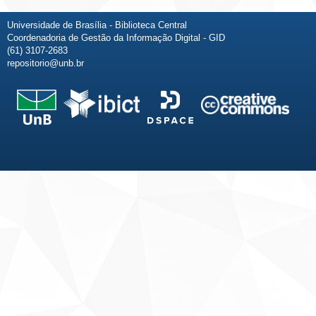
Universidade de Brasília - Biblioteca Central
Coordenadoria de Gestão da Informação Digital - GID
(61) 3107-2683
repositorio@unb.br
Fale conosco
Sobre