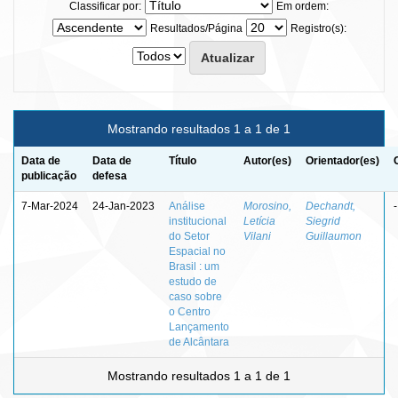
Classificar por:
Em ordem:
Resultados/Página
Registro(s):
Mostrando resultados 1 a 1 de 1
Data de
Data de
Título
Autor(es)
Orientador(es)
publicação
defesa
7-Mar-2024
24-Jan-2023
Análise
Morosino,
Dechandt,
-
institucional
Letícia
Siegrid
do Setor
Vilani
Guillaumon
Espacial no
Brasil : um
estudo de
caso sobre
o Centro
Lançamento
de Alcântara
Mostrando resultados 1 a 1 de 1