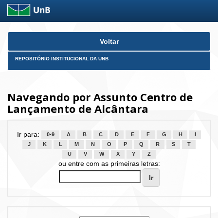
Skip
Voltar
navigation
REPOSITÓRIO INSTITUCIONAL DA UNB
Navegando por Assunto Centro de
Lançamento de Alcântara
Ir para:
0-9
A
B
C
D
E
F
G
H
I
J
K
L
M
N
O
P
Q
R
S
T
U
V
W
X
Y
Z
ou entre com as primeiras letras: