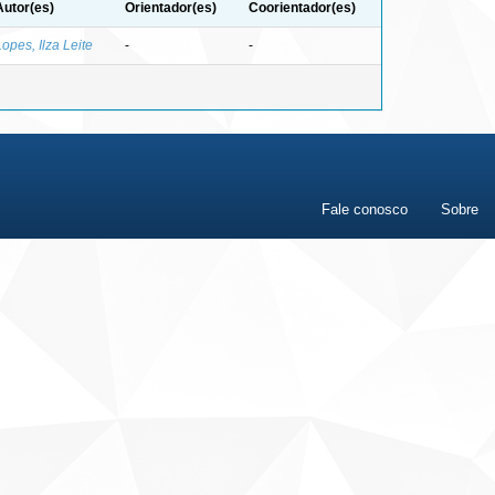
Autor(es)
Orientador(es)
Coorientador(es)
Lopes, Ilza Leite
-
-
Fale conosco
Sobre