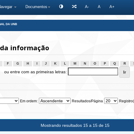
Navegar
Documentos
A-
A
A+
NAL DA UNB
 da informação
F
G
H
I
J
K
L
M
N
O
P
Q
R
ou entre com as primeiras letras:
Em ordem:
Resultados/Página
Registro(
Mostrando resultados 15 a 15 de 15