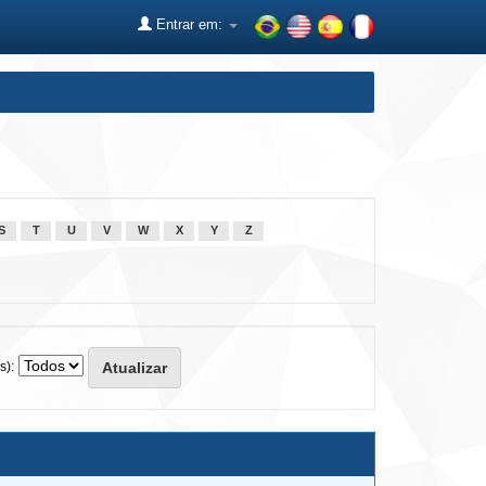
Entrar em:
S
T
U
V
W
X
Y
Z
s):