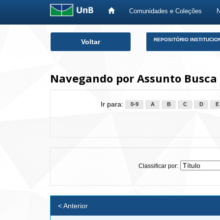
Comunidades e Coleções
Skip
REPOSITÓRIO INSTITUCIO
Voltar
navigation
Navegando por Assunto Busca
Ir para:
0-9
A
B
C
D
E
Classificar por:
< Anterior