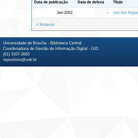
Data de publicação
Data de defesa
Título
Jan-2002
-
Uso das lingua
< Anterior
Universidade de Brasília - Biblioteca Central
Coordenadoria de Gestão da Informação Digital - GID
(61) 3107-2683
repositorio@unb.br