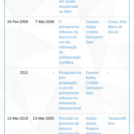
em saúde
recuperada
na Web
26-Fev-2009
7-Mai-2008
O
Gasque,
Costa, Sely
pensamento
Kelley
Maria de
reflexivo na
Cristine
Souza
busca e no
Gonçalves
uso da
Dias
informação
na
comunicação
científica
2011
-
Pesquisas na
Gasque,
-
pós-
Kelley
graduação :
Cristine
o uso do
Gonçalves
pensamento
Dias
reflexivo no
letramento
informacional
13-Mai-2019
23-Mar-2005
Precisão no
Araújo
Tarapanoff,
processo de
Júnior,
Kira
busca e
Rogério
recuperação
Henrique