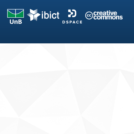
Fale conosco
Sobre