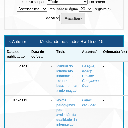
Classificar por:
Em ordem:
Resultados/Página
Registro(s):
< Anterior
Mostrando resultados 9 a 15 de 15
Data de
Data de
Título
Autor(es)
Orientador(es)
publicação
defesa
2020
-
Manual do
Gasque,
-
letramento
Kelley
informacional
Cristine
: saber
Gonçalves
buscar e usar
Dias
a informação
Jan-2004
-
Novos
Lopes,
-
paradigmas
Ilza Leite
para
avaliação da
qualidade da
informação