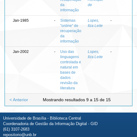
da
de
informação
Jan-1985
-
Sistemas
Lopes,
-
"online" de
Ilza Leite
recuperação
da
informação
Jan-2002
-
Uso das
Lopes,
-
linguagens
Ilza Leite
controlada e
natural em
bases de
dados :
revisão da
literatura
< Anterior
Mostrando resultados 9 a 15 de 15
Universidade de Brasília - Biblioteca Central
Coordenadoria de Gestão da Informação Digital - GID
(61) 3107-2683
repositorio@unb.br