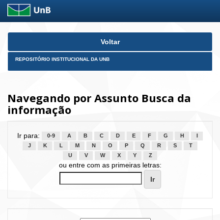
Skip
Voltar
navigation
REPOSITÓRIO INSTITUCIONAL DA UNB
Navegando por Assunto Busca da
informação
Ir para:
0-9
A
B
C
D
E
F
G
H
I
J
K
L
M
N
O
P
Q
R
S
T
U
V
W
X
Y
Z
ou entre com as primeiras letras: