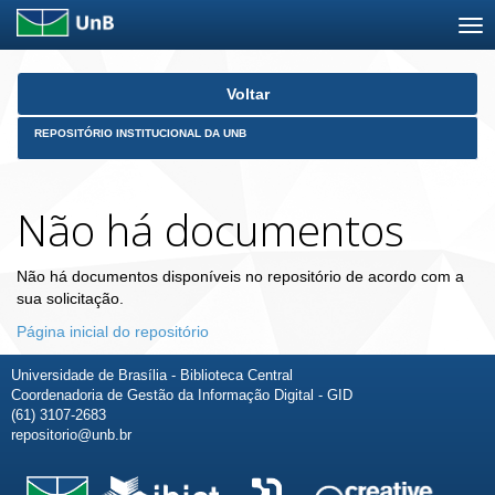
Skip
Voltar
navigation
REPOSITÓRIO INSTITUCIONAL DA UNB
Não há documentos
Não há documentos disponíveis no repositório de acordo com a
sua solicitação.
Página inicial do repositório
Universidade de Brasília - Biblioteca Central
Coordenadoria de Gestão da Informação Digital - GID
(61) 3107-2683
repositorio@unb.br