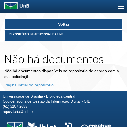
Skip
Voltar
navigation
REPOSITÓRIO INSTITUCIONAL DA UNB
Não há documentos
Não há documentos disponíveis no repositório de acordo com a
sua solicitação.
Página inicial do repositório
Universidade de Brasília - Biblioteca Central
Coordenadoria de Gestão da Informação Digital - GID
(61) 3107-2683
repositorio@unb.br