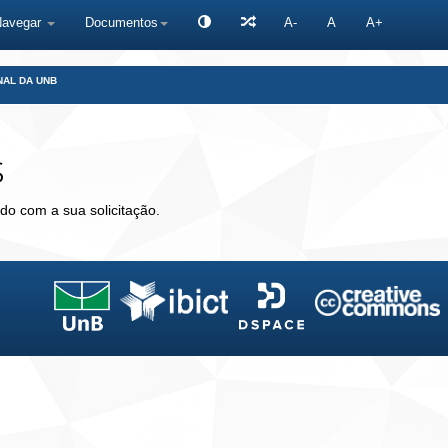
Navegar
Documentos
A-
A
A+
NAL DA UNB
s
do com a sua solicitação.