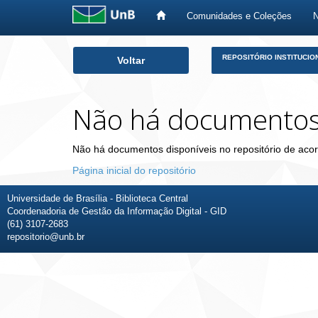
Comunidades e Coleções
Skip
REPOSITÓRIO INSTITUCIO
Voltar
navigation
Não há documento
Não há documentos disponíveis no repositório de acor
Página inicial do repositório
Universidade de Brasília - Biblioteca Central
Coordenadoria de Gestão da Informação Digital - GID
(61) 3107-2683
repositorio@unb.br