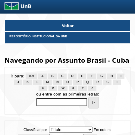
Skip
Voltar
navigation
REPOSITÓRIO INSTITUCIONAL DA UNB
Navegando por Assunto Brasil - Cuba
Ir para:
0-9
A
B
C
D
E
F
G
H
I
J
K
L
M
N
O
P
Q
R
S
T
U
V
W
X
Y
Z
ou entre com as primeiras letras:
Classificar por:
Em ordem: