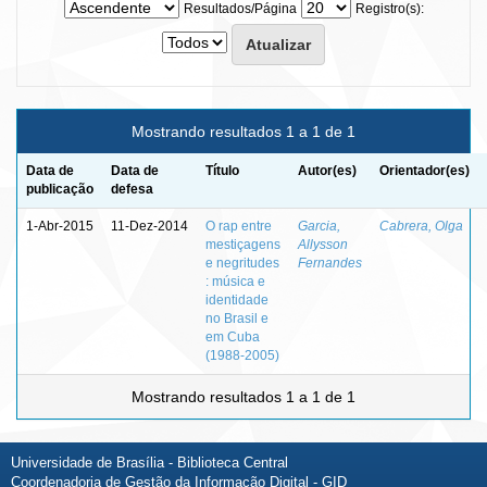
Resultados/Página
Registro(s):
Mostrando resultados 1 a 1 de 1
Data de
Data de
Título
Autor(es)
Orientador(es)
publicação
defesa
1-Abr-2015
11-Dez-2014
O rap entre
Garcia,
Cabrera, Olga
mestiçagens
Allysson
e negritudes
Fernandes
: música e
identidade
no Brasil e
em Cuba
(1988-2005)
Mostrando resultados 1 a 1 de 1
Universidade de Brasília - Biblioteca Central
Coordenadoria de Gestão da Informação Digital - GID