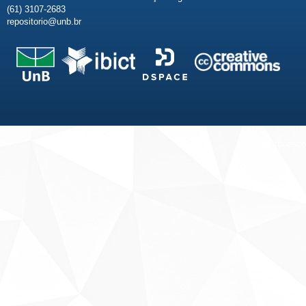
(61) 3107-2683
repositorio@unb.br
Fale conosco
Sobre