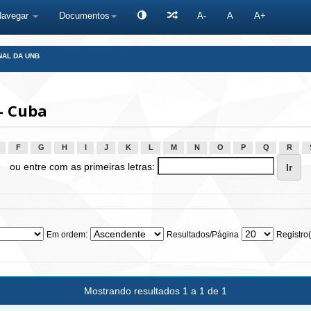
Navegar
Documentos
A-
A
A+
NAL DA UNB
- Cuba
F
G
H
I
J
K
L
M
N
O
P
Q
R
ou entre com as primeiras letras:
Em ordem:
Resultados/Página
Registro(
Mostrando resultados 1 a 1 de 1