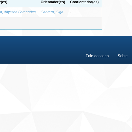
r(es)
Orientador(es)
Coorientador(es)
a, Allysson Fernandes
Cabrera, Olga
-
Fale conosco
Sobre