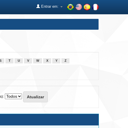
Entrar em:
S
T
U
V
W
X
Y
Z
s):