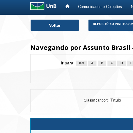
Comunidades e Coleções
Skip
REPOSITÓRIO INSTITUCIO
Voltar
navigation
Navegando por Assunto Brasil 
Ir para:
0-9
A
B
C
D
E
Classificar por: