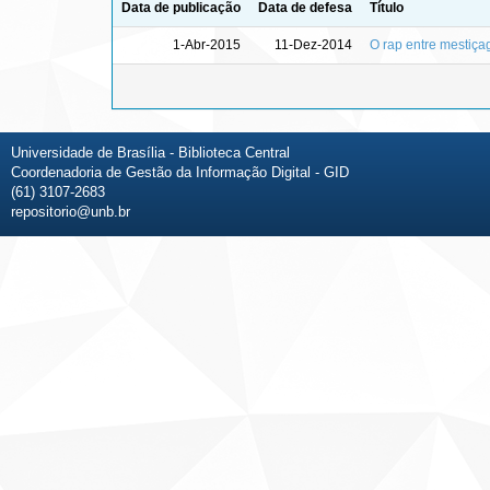
Data de publicação
Data de defesa
Título
1-Abr-2015
11-Dez-2014
O rap entre mestiça
Universidade de Brasília - Biblioteca Central
Coordenadoria de Gestão da Informação Digital - GID
(61) 3107-2683
repositorio@unb.br