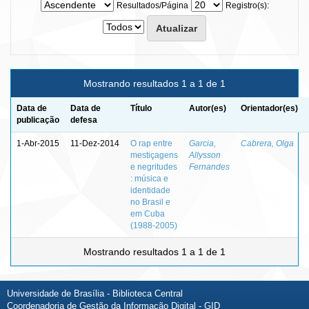
Resultados/Página
Registro(s):
Mostrando resultados 1 a 1 de 1
Data de
Data de
Título
Autor(es)
Orientador(es)
publicação
defesa
1-Abr-2015
11-Dez-2014
O rap entre
Garcia,
Cabrera, Olga
mestiçagens
Allysson
e negritudes
Fernandes
: música e
identidade
no Brasil e
em Cuba
(1988-2005)
Mostrando resultados 1 a 1 de 1
Universidade de Brasília - Biblioteca Central
Coordenadoria de Gestão da Informação Digital - GID