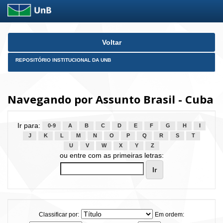
Skip
Voltar
navigation
REPOSITÓRIO INSTITUCIONAL DA UNB
Navegando por Assunto Brasil - Cuba
Ir para:
0-9
A
B
C
D
E
F
G
H
I
J
K
L
M
N
O
P
Q
R
S
T
U
V
W
X
Y
Z
ou entre com as primeiras letras:
Classificar por:
Em ordem: