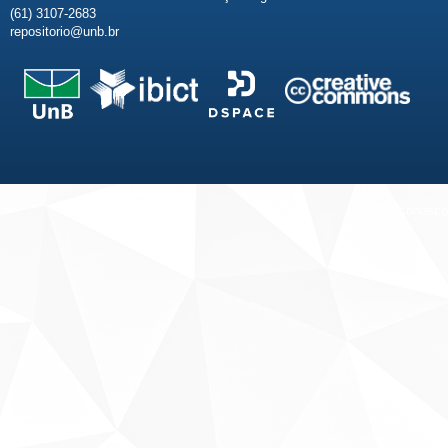
(61) 3107-2683
repositorio@unb.br
Fale conosco
Sobre