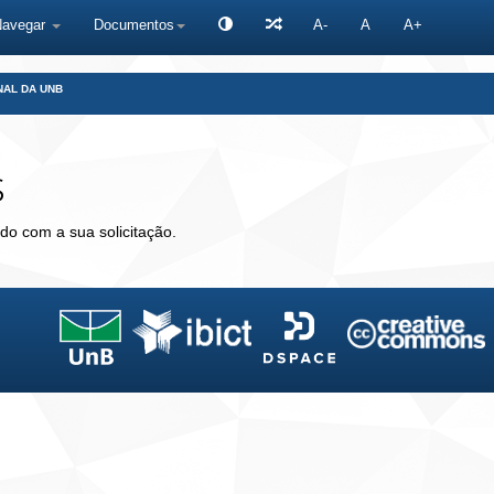
Navegar
Documentos
A-
A
A+
NAL DA UNB
s
do com a sua solicitação.