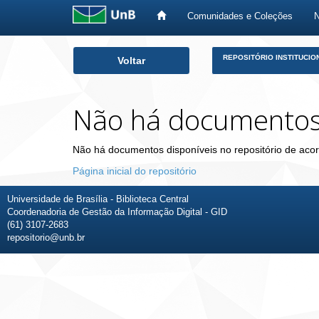
Comunidades e Coleções
Skip
REPOSITÓRIO INSTITUCIO
Voltar
navigation
Não há documento
Não há documentos disponíveis no repositório de acor
Página inicial do repositório
Universidade de Brasília - Biblioteca Central
Coordenadoria de Gestão da Informação Digital - GID
(61) 3107-2683
repositorio@unb.br